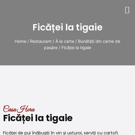
Ficăței la tigaie
Home
/
Restaurant
/
À la carte
/
Bunătăți din carne de
pasăre
/ Ficăței la tigaie
Casa Hora
Ficăței la tigaie
Ficăței de pui înăbușiți în vin și usturoi, serviți cu cartofi.