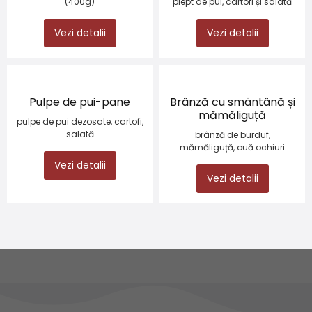
(400g)
piept de pui, cartofi și salată
Vezi detalii
Vezi detalii
Pulpe de pui-pane
Brânză cu smântână și
mămăliguță
pulpe de pui dezosate, cartofi,
salată
brânză de burduf,
mămăliguță, ouă ochiuri
Vezi detalii
Vezi detalii