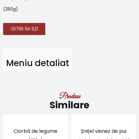
(250g)
0755 114 521
Meniu detaliat
Produse
Similare
Ciorbă de legume
Șnițel vienez de pui