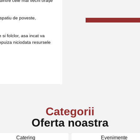
dintre cele mai vechi orașe
 spatiu de poveste,
e si folclor, asa incat va
 epuiza niciodata resursele
Categorii
Oferta noastra
Catering
Evenimente