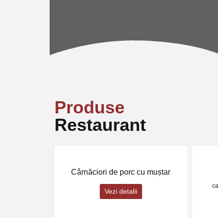
Produse
Restaurant
Cârnăciori de porc cu muștar
ca
Vezi detalii