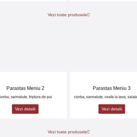
Vezi toate produsele
Parastas Meniu 2
Parastas Meniu 3
ciorba, sarmalute, friptura de pui
ciorba, sarmalute, ceafa la tava, salata
Vezi detalii
Vezi detalii
Vezi toate produsele