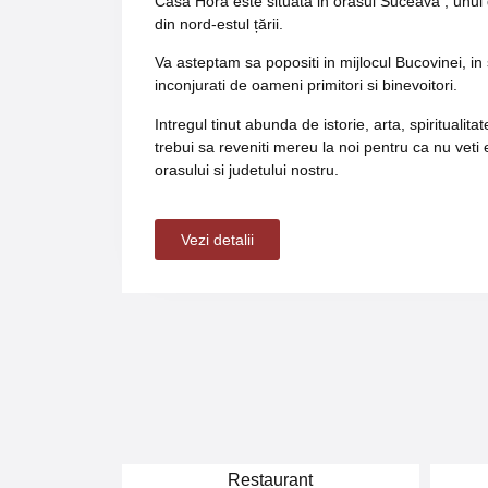
Casa Hora este situata in orasul Suceava , unul 
din nord-estul țării.
Va asteptam sa popositi in mijlocul Bucovinei, in
inconjurati de oameni primitori si binevoitori.
Intregul tinut abunda de istorie, arta, spiritualitat
trebui sa reveniti mereu la noi pentru ca nu veti
orasului si judetului nostru.
Vezi detalii
Restaurant