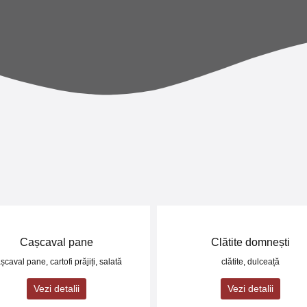
Cașcaval pane
Clătite domnești
șcaval pane, cartofi prăjiți, salată
clătite, dulceață
Vezi detalii
Vezi detalii