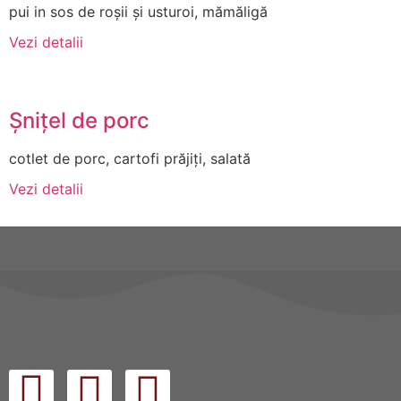
pui in sos de roșii și usturoi, mămăligă
Vezi detalii
Șnițel de porc
cotlet de porc, cartofi prăjiți, salată
Vezi detalii