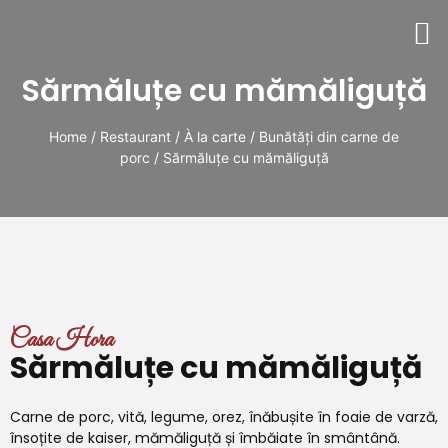
Sărmăluțe cu mămăliguță
Home
/
Restaurant
/
À la carte
/
Bunătăți din carne de
porc
/ Sărmăluțe cu mămăliguță
Casa Hora
Sărmăluțe cu mămăliguță
Carne de porc, vită, legume, orez, înăbușite în foaie de varză,
însoțite de kaiser, mămăliguță și îmbăiate în smântână.