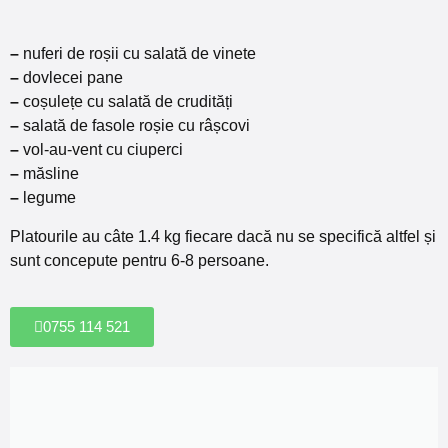
–
nuferi de roșii cu salată de vinete
–
dovlecei pane
–
coșulețe cu salată de crudități
–
salată de fasole roșie cu râșcovi
–
vol-au-vent cu ciuperci
–
măsline
–
legume
Platourile au câte 1.4 kg fiecare dacă nu se specifică altfel și
sunt concepute pentru 6-8 persoane.
0755 114 521