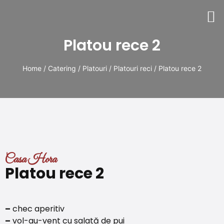
Platou rece 2
Home
/
Catering
/
Platouri
/
Platouri reci
/ Platou rece 2
Casa Hora
Platou rece 2
–
chec aperitiv
–
vol-au-vent cu salată de pui