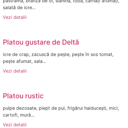
pastramă, brânză de oi, slănină, tobă, cârnați afumați,
salată de icre...
Vezi detalii
Platou gustare de Deltă
icre de crap, zacuscă de pește, pește în sos tomat,
pește afumat, sala...
Vezi detalii
Platou rustic
pulpe dezosate, piept de pui, frigărui haiducești, mici,
cartofi, mură...
Vezi detalii