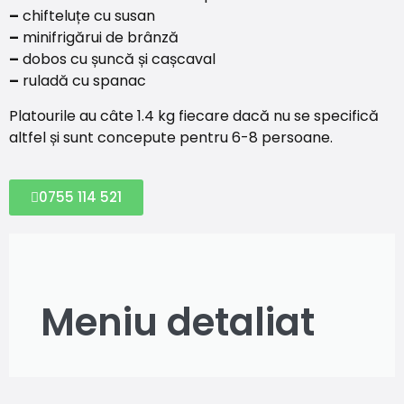
–
chifteluțe cu susan
–
minifrigărui de brânză
–
dobos cu șuncă și cașcaval
–
ruladă cu spanac
Platourile au câte 1.4 kg fiecare dacă nu se specifică
altfel și sunt concepute pentru 6-8 persoane.
0755 114 521
Meniu detaliat