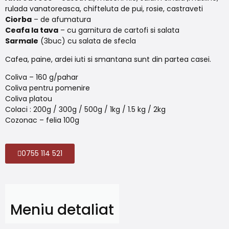
rulada vanatoreasca, chifteluta de pui, rosie, castraveti
Ciorba
– de afumatura
Ceafa la tava
– cu garnitura de cartofi si salata
Sarmale
(3buc) cu salata de sfecla
Cafea, paine, ardei iuti si smantana sunt din partea casei.
Coliva – 160 g/pahar
Coliva pentru pomenire
Coliva platou
Colaci : 200g / 300g / 500g / 1kg / 1.5 kg / 2kg
Cozonac – felia 100g
0755 114 521
Meniu detaliat