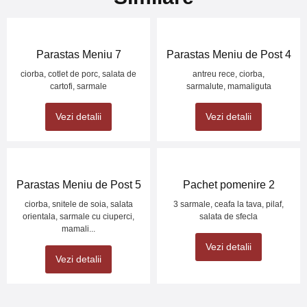
Parastas Meniu 7
Parastas Meniu de Post 4
ciorba, cotlet de porc, salata de
antreu rece, ciorba,
cartofi, sarmale
sarmalute, mamaliguta
Vezi detalii
Vezi detalii
Parastas Meniu de Post 5
Pachet pomenire 2
ciorba, snitele de soia, salata
3 sarmale, ceafa la tava, pilaf,
orientala, sarmale cu ciuperci,
salata de sfecla
mamali...
Vezi detalii
Vezi detalii